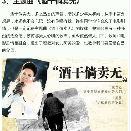
3、主题曲《酒干倘卖无》
酒干倘卖无，多么熟悉的声音，陪我多少年风和雨，从来不需要
想起，永远也不会忘记，没有你哪有我。许多同学也许会忘了电影剧
情，但是一定记得主题曲《酒干倘卖无》的旋律，整首歌曲有一种强
烈的沧桑感，苏芮那摄人心魄的歌声，至今依然催人泪下。歌词和电
影剧情相融合，道出了哑叔对女儿阿美的爱，也教导我们要爱惜自己
的父母。