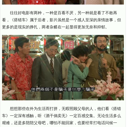
往往好电影有两种，一种是百看不厌，另一种就是看了不敢再
看，《搭错车》属于后者，影片虽然是一个感人至深的亲情故事，但
更多的是现实的挣扎，两者杂糅在一起显得更加无奈和抑郁。
想想那些在外为生活而打拼，无暇照顾父母的人，他们看《搭错
车》一定深有感触，听《酒干倘卖无》一定百感交集。无论生活多么
艰难，还是多陪陪父母吧，哪怕不能回家，也要经常打电话问候一