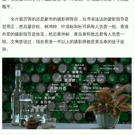
戡平。
全片最厉害的还是豪华的摄影师阵容，台湾省这边的摄影指导是
贺用正，然后廖庆松、林鸿钟、叶清标和杜可风每人负责一组。香港
外景的摄影指导是徐克，然后黄仲标、黄岳泰和敖志君每人负责一
组。文隽曾说过：现在香港一半以上的摄影师都是黄岳泰的徒子徒
孙。