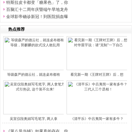
特斯拉皮卡都变「糖果色」了，你
百脑汇十二周年庆暨端午旱地龙舟
金球影帝确诊新冠！到医院捐血曝
热点推荐
等级森严的德云社，就连桌布都有
看完新一期《王牌对王牌》后，想
吴宣仪段奥娟写毛笔字, 两人拿
《清平乐》中吕夷简一家有多牛？
《第八号当铺》如果真的存在，你