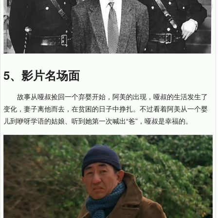
5、影片名场面
故事从哑叔捡回一个弃婴开始，阿美的出现，哑叔的生活发生了
变化，妻子离他而去，在贫困的日子中挣扎。不过看着阿美从一个婴
儿到咿呀学语的姑娘、听到她第一次喊出“爸”，哑叔是幸福的。