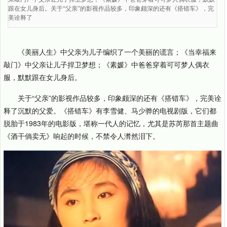
跟在女儿身后。关于“父亲”的影视作品较多，印象颇深的还有《搭错车》，完
美诠释了
《美丽人生》中父亲为儿子编织了一个美丽的谎言；《当幸福来
敲门》中父亲让儿子捍卫梦想；《素媛》中爸爸穿着可可梦人偶衣
服，默默跟在女儿身后。
关于“父亲”的影视作品较多，印象颇深的还有《搭错车》，完美诠
释了沉默的父爱。《搭错车》有李雪健、马少骅的电视剧版，它们都
脱胎于1983年的电影版，堪称一代人的记忆，尤其是苏芮那首主题曲
《酒干倘卖无》响起的时候，不禁令人潸然泪下。