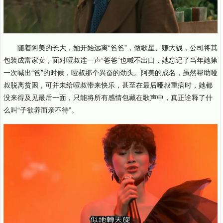
随着阿美的长大，她开始远离“爸爸”，做歌星、赚大钱，公司将其
包装成富家女，面对哑叔连一声“爸爸”也喊不出口，她忘记了当年她第
一次喊出“爸”的时候，哑叔那个兴奋的劲头。阿美的成名，虽然帮助哑
叔脱离贫困，可并未给哑叔带来快乐，甚至在最后哑叔重病时，她都
没来得及见最后一面，只能将所有感情包藏在歌声中，真正诠释了什
么叫“子欲养而亲不待”。