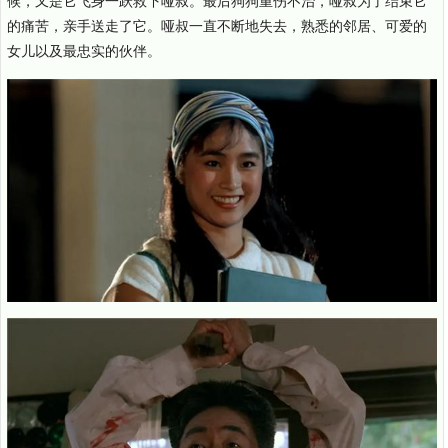
候，又是它飞身一跃救下哑叔。最后狗狗重伤不治，哑叔为了结束它
的痛苦，亲手送走了它。哑叔一直不断地失去，熟悉的邻居、可爱的
女儿以及最忠实的伙伴。