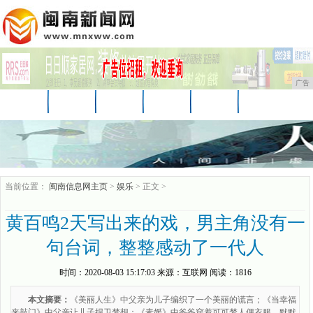
广告
首页
资讯
汽车
娱乐
教育
家居
财经
科技
时尚
企业
游戏
当前位置：
闽南信息网主页
>
娱乐
> 正文 >
黄百鸣2天写出来的戏，男主角没有一
句台词，整整感动了一代人
时间：
2020-08-03 15:17:03
来源：
互联网
阅读：1816
本文摘要：
《美丽人生》中父亲为儿子编织了一个美丽的谎言；《当幸福
来敲门》中父亲让儿子捍卫梦想；《素媛》中爸爸穿着可可梦人偶衣服，默默