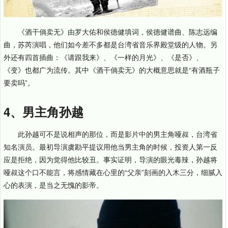
《酒干倘卖无》由罗大佑和侯德健填词，侯德健谱曲、陈志远编
曲，苏芮演唱，他们如今差不多都是台湾省音乐界殿堂级的人物。另
外还有四首插曲：《请跟我来》、《一样的月光》、《是否》、
《变》也都广为流传。其中《酒干倘卖无》的大概意思就是“有酒瓶子
要卖吗”。
4、男主角孙越
此孙越可不是说相声的那位，而是影片中的男主角哑叔，台湾省
知名演员。最初导演虞勘平提议用他当男主角的时候，投资人第一反
应是拒绝，因为觉得他比较丑。事实证明，导演的眼光毒辣，孙越将
哑叔这个口不能言，将感情藏在心里的“父亲”刻画的入木三分，细腻入
心的表演，是当之无愧的影帝。