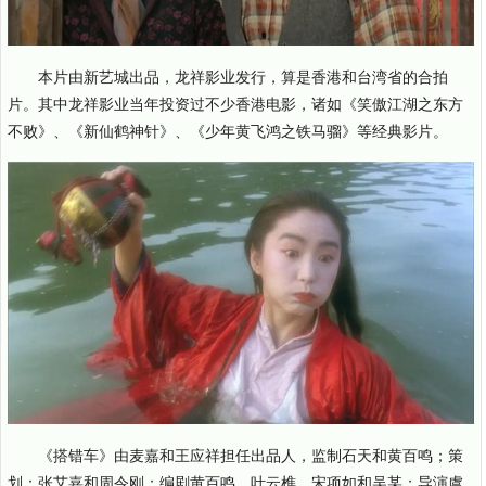
本片由新艺城出品，龙祥影业发行，算是香港和台湾省的合拍
片。其中龙祥影业当年投资过不少香港电影，诸如《笑傲江湖之东方
不败》、《新仙鹤神针》、《少年黄飞鸿之铁马骝》等经典影片。
《搭错车》由麦嘉和王应祥担任出品人，监制石天和黄百鸣；策
划：张艾嘉和周令刚；编剧黄百鸣、叶云樵、宋项如和吴某；导演虞