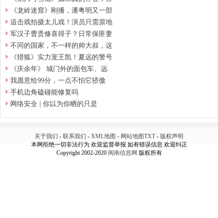
《龙岭迷窟》刚播，潘粤明又一部
追击戏拍摄太儿戏！演员只需原地
军汉子曹贵修喜得子？日常保匪妻
不同的国家，不一样的帅大叔，这
《猎狐》实力宠王凯！夏远的警号
《庆余年》 城门外的面包车、远
我愿意给99分，一点不怕它骄傲
手机边角磕碰能修复吗
网络安全 | 你以为你晒的只是
关于我们
-
联系我们
-
XML地图
-
网站地图
TXT
-
版权声明
本网拒绝一切非法行为 欢迎监督举报 如有错误信息 欢迎纠正
Copyright 2002-2020
闽南信息网
版权所有