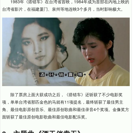
1983年《搭错车》在台湾省首映，1984年成为首部在内地上映的
台湾省影片，在福建厦门、泉州等地连映3个多月，当时影响极大。
除了票房上面大获成功之后，《搭错车》还斩获了不少电影奖
项，单单台湾省那匹金色的马就有11项提名，最终斩获了最佳男主
角、最佳电影原创音乐、最佳原创歌曲和最佳录音4个奖项。金像奖方
面斩获了最佳原创电影歌曲和最佳电影配乐奖。