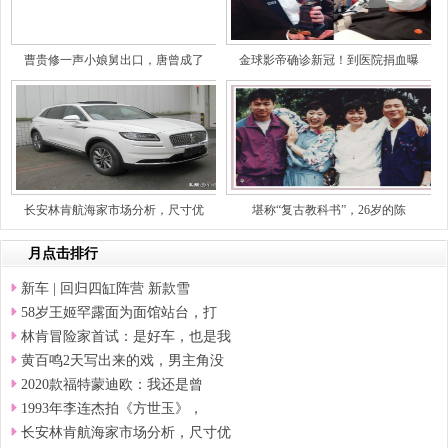
曹贵修一声小娘舅出口，唐曾成了
金球影帝确诊新冠！到医院捐血曝
长安林肯航海家市场分析，尺寸优
堪称“复古教科书”，26岁的陈
月点击排行
新车 | 回归四缸阵营 新款雪
58岁王姬罕露面为面馆站台，打
林肯冒险家首试：是好车，也是我
黄百鸣2天写出来的戏，男主角没
2020款福特蒙迪欧：我还是曾
1993年李连杰拍《方世玉》，
长安林肯航海家市场分析，尺寸优