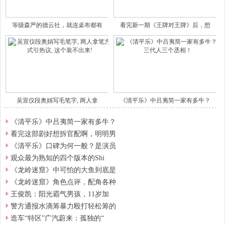
等级森严的德云社，就连桌布都有
看完新一期《王牌对王牌》后，想
吴宣仪段奥娟写毛笔字, 两人拿
《清平乐》中吕夷简一家有多牛？
《清平乐》中吕夷简一家有多牛？
看完这部剧好想拆官配啊，明明男
《清平乐》口碑为何一般？是演员
观众最为熟知的四个版本的Shi
《龙岭迷窟》中可怕的大鱼到底是
《龙岭迷窟》角色点评，配角各种
王俊凯：阳光霸气男孩，11岁加
警方通报水滴筹暴力殴打轻松筹的
造车“特区”广汽蔚来：孤独的“