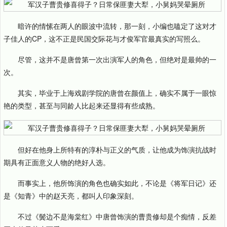
暗许的情愫在两人的眼波中流转，那一刻，小编也嗑定了这对才
子佳人的CP，这不正是民国交际花与才俊军官最真实的写照么。
尽管，这并不是唐曾第一次出演军人的角色，但绝对是最帅的一
次。
其实，毕业于上海戏剧学院的唐曾在颜值上，确实不属于一眼惊
艳的类型，甚至与同龄人比起来还显得有些成熟。
但好在他身上所特有的淳朴与正义的气质，让他成为饰演抗战时
期具有正面意义人物的绝好人选。
而事实上，他所饰演的角色也确实如此，不论是《将军日记》还
是《知青》中的赵天亮，都叫人印象深刻。
不过《鬓边不是海棠红》中唐曾饰演的曹贵修却是个痴情，反差