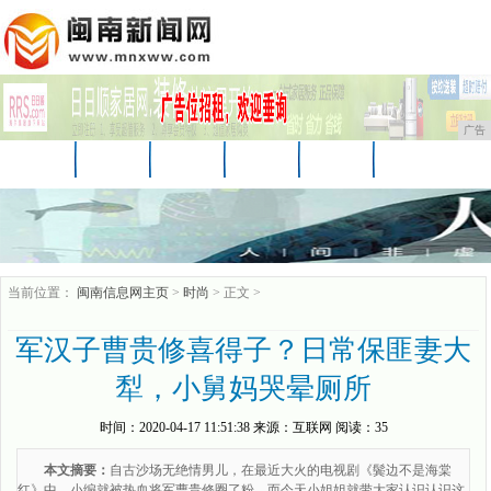
广告
首页
资讯
汽车
娱乐
教育
家居
财经
科技
时尚
企业
游戏
当前位置：
闽南信息网主页
>
时尚
> 正文 >
军汉子曹贵修喜得子？日常保匪妻大
犁，小舅妈哭晕厕所
时间：
2020-04-17 11:51:38
来源：
互联网
阅读：35
本文摘要：
自古沙场无绝情男儿，在最近大火的电视剧《鬓边不是海棠
红》中，小编就被热血将军曹贵修圈了粉。而今天小姐姐就带大家认识认识这