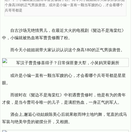
个身高180的正气男孩唐曾。或许是小编一直有一颗当军嫂的心，才会看哪个
兵哥哥都是
自古沙场无绝情男儿，在最近大火的电视剧《鬓边不是海棠红》
中，小编就被热血将军曹贵修圈了粉。
而今天小姐姐就带大家认识认识这个身高180的正气男孩唐曾。
或许是小编一直有一颗当军嫂的心，才会看哪个兵哥哥都是星星
眼。
而彼时在《鬓边不是海棠红》中初遇曹贵修时，他是有为的青年
才俊，是当今曹司令唯一的儿子，是满腔热血，一身正气的军人。
酒会上,邂逅心动姑娘陈美心后就果敢而绅士地约舞，笔直的戎马
军装与绝美华贵的裙摆分开，又相拥。