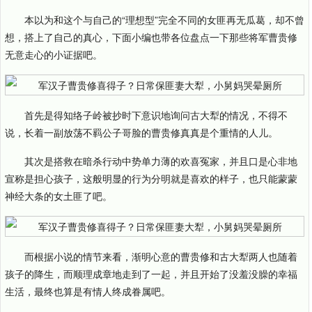
本以为和这个与自己的“理想型”完全不同的女匪再无瓜葛，却不曾
想，搭上了自己的真心，下面小编也带各位盘点一下那些将军曹贵修
无意走心的小证据吧。
首先是得知络子岭被抄时下意识地询问古大犁的情况，不得不
说，长着一副放荡不羁公子哥脸的曹贵修真真是个重情的人儿。
其次是搭救在暗杀行动中势单力薄的欢喜冤家，并且口是心非地
宣称是担心孩子，这般明显的行为分明就是喜欢的样子，也只能蒙蒙
神经大条的女土匪了吧。
而根据小说的情节来看，渐明心意的曹贵修和古大犁两人也随着
孩子的降生，而顺理成章地走到了一起，并且开始了没羞没臊的幸福
生活，最终也算是有情人终成眷属吧。