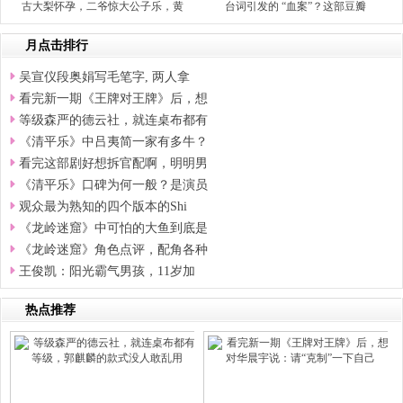
古大梨怀孕，二爷惊大公子乐，黄
台词引发的 “血案”？这部豆瓣
月点击排行
吴宣仪段奥娟写毛笔字, 两人拿
看完新一期《王牌对王牌》后，想
等级森严的德云社，就连桌布都有
《清平乐》中吕夷简一家有多牛？
看完这部剧好想拆官配啊，明明男
《清平乐》口碑为何一般？是演员
观众最为熟知的四个版本的Shi
《龙岭迷窟》中可怕的大鱼到底是
《龙岭迷窟》角色点评，配角各种
王俊凯：阳光霸气男孩，11岁加
热点推荐