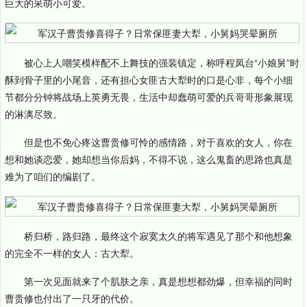
巨大的呆萌小可爱。
被心上人嘲笑模样配不上舞技的强装镇定，称呼程凤台“小娘舅”时
酥到骨子里的小尾音，还有担心女匪古大犁时的口是心非，每个小细
节都分分钟将战场上英勇无畏，生活中却蠢萌可爱的兵哥哥形象展现
的淋漓尽致。
但是也不免心疼这曹贵修可怜的感情路，对于喜欢的女人，你在
想和她谈恋爱，她却想当你后妈，不得不说，这么鬼畜的思路也真是
难为了咱们的编剧了。
桥归桥，路归路，最终这个寂寞太久的将军遇见了那个和他想象
的完全不一样的女人：古大犁。
第一次见面就来了个肌肤之亲，真是想想都劲爆，但幸福的同时
曹贵修也付出了一只牙的代价。