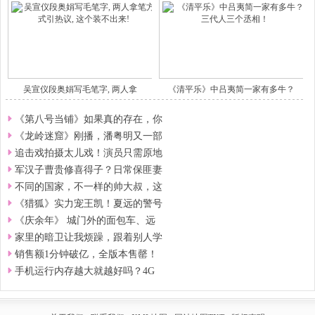
吴宣仪段奥娟写毛笔字, 两人拿
《清平乐》中吕夷简一家有多牛？
《第八号当铺》如果真的存在，你
《龙岭迷窟》刚播，潘粤明又一部
追击戏拍摄太儿戏！演员只需原地
军汉子曹贵修喜得子？日常保匪妻
不同的国家，不一样的帅大叔，这
《猎狐》实力宠王凯！夏远的警号
《庆余年》 城门外的面包车、远
家里的暗卫让我烦躁，跟着别人学
销售额1分钟破亿，全版本售罄！
手机运行内存越大就越好吗？4G