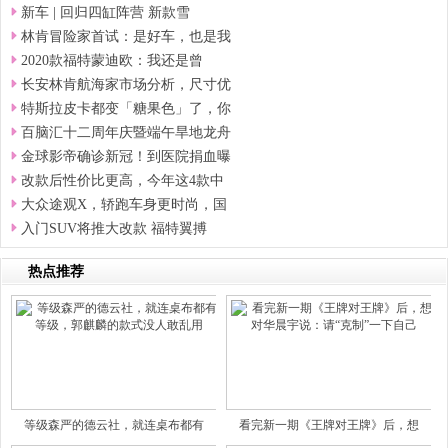
新车 | 回归四缸阵营 新款雪
林肯冒险家首试：是好车，也是我
2020款福特蒙迪欧：我还是曾
长安林肯航海家市场分析，尺寸优
特斯拉皮卡都变「糖果色」了，你
百脑汇十二周年庆暨端午旱地龙舟
金球影帝确诊新冠！到医院捐血曝
改款后性价比更高，今年这4款中
大众途观X，轿跑车身更时尚，国
入门SUV将推大改款 福特翼搏
热点推荐
等级森严的德云社，就连桌布都有
看完新一期《王牌对王牌》后，想