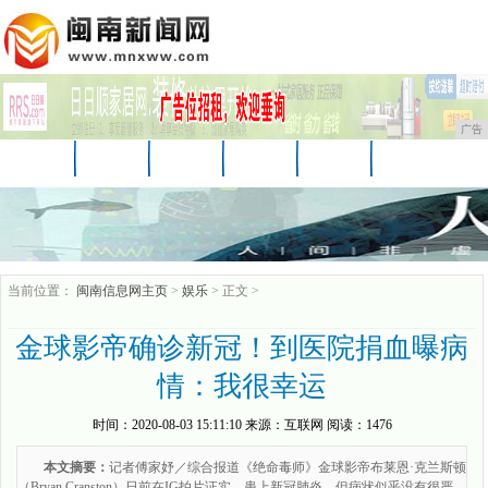
广告
首页
资讯
汽车
娱乐
教育
家居
财经
科技
时尚
企业
游戏
当前位置：
闽南信息网主页
>
娱乐
> 正文 >
金球影帝确诊新冠！到医院捐血曝病
情：我很幸运
时间：
2020-08-03 15:11:10
来源：
互联网
阅读：1476
本文摘要：
记者傅家妤／综合报道《绝命毒师》金球影帝布莱恩·克兰斯顿
（Bryan Cranston）日前在IG拍片证实，患上新冠肺炎，但病状似乎没有很严