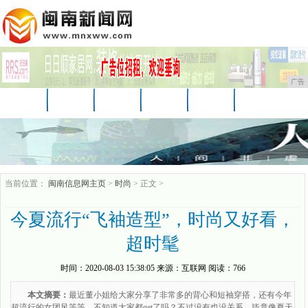
广告
首页
资讯
汽车
娱乐
教育
家居
财经
科技
时尚
企业
游戏
当前位置：
闽南信息网主页
>
时尚
> 正文 >
今夏流行“飞袖造型”，时尚又好看，
超时髦
时间：
2020-08-03 15:38:05
来源：
互联网
阅读：766
本文摘要：
最近董小姐给大家分享了非常多的背心和短袖穿搭，还有今年
超流行的女团风等等，不知道大家都get了吗？不过没有也没关系，毕竟像夏天