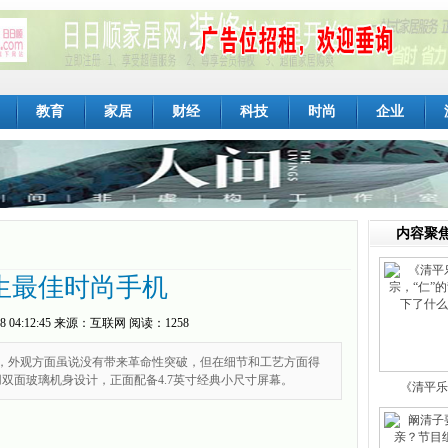
教育
家居
财经
科技
时尚
企业
内容聚
生最佳时尚手机
8 04:12:45
来源：
互联网
阅读：1258
手机，外观方面虽说没有带来革命性突破，但在细节和工艺方面得
采用双面玻璃机身设计，正面配备4.7英寸经典小尺寸屏幕。
《清平乐
宗，