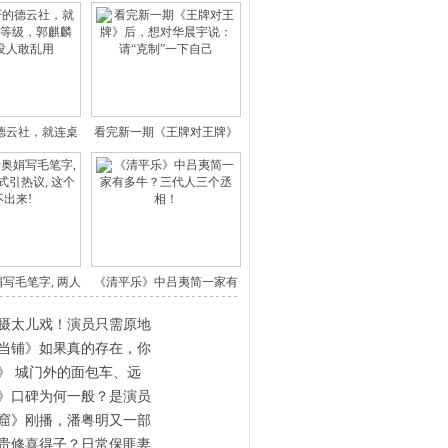
德云社，就连桌
看完新一期《王牌对王牌》
都有
后，想
写毛笔字, 两人
《清平乐》中吕夷简一家有
拿
多牛？
摄太儿戏！演员只需原地
当铺》如果真的存在，你
》 城门外的面包车、远
》口碑为何一般？是演员
窟》刚播，潘粤明又一部
贵修喜得子？日常保匪妻