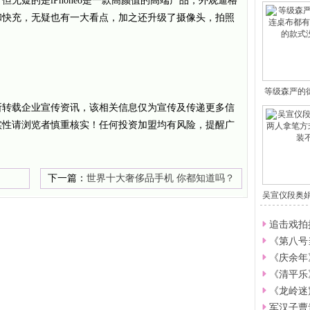
无疑的是iPhone8是一款高颜值的高端产品，外观逼格
和快充，无疑也有一大看点，加之还升级了摄像头，拍照
等级森严的
布
所转载企业宣传资讯，该相关信息仅为宣传及传递更多信
实性请浏览者慎重核实！任何投资加盟均有风险，提醒广
下一篇：
世界十大奢侈品手机 你都知道吗？
吴宣仪段奥娟
追击戏拍
《第八号
《庆余年
《清平乐
《龙岭迷
军汉子曹