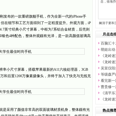
13日刚刚发布的一款重磅旗舰手机，作为全新一代的iPhone手
但在细节和工艺方面得到了一定程度提升。外观方面，iP
阚清子要和
目
备4.7英寸经典小尺寸屏幕，中框为7系铝合金材质，后壳则
月点击
色和银色4种配色，整体外观颇有光泽，是一款高颜值玻璃高
百脑汇十
萌娃出动
《龙岭迷
《龙岭迷
吴宣仪段
50像素分辨率小尺寸屏幕，搭载苹果最新的A11六核处理器，3GB
等级森严
00万和后置1200万像素摄像头，并终于加入了快充与无线充
看完新一
曹贵修一
《清平乐
《龙岭迷
的改变就是采用了颜值非常高的双面玻璃材质机身，整体颇有光
热点推