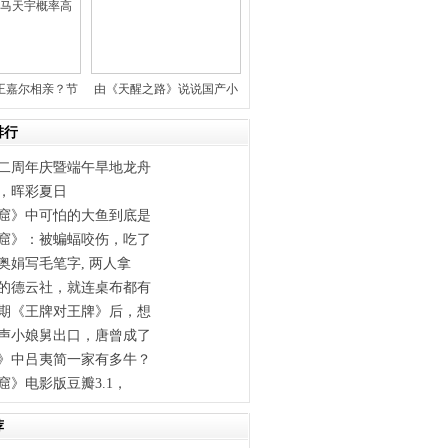
王嘉尔相亲？节
由《天醒之路》说说国产小
组故
说改编
排行
二周年庆暨端午旱地龙舟
，晖彩夏日
窟》中可怕的大鱼到底是
窟》：被蝙蝠咬伤，吃了
奥娟写毛笔字, 两人拿
的德云社，就连桌布都有
期《王牌对王牌》后，想
声小娘舅出口，唐曾成了
》中吕夷简一家有多牛？
窟》电影版豆瓣3.1，
荐