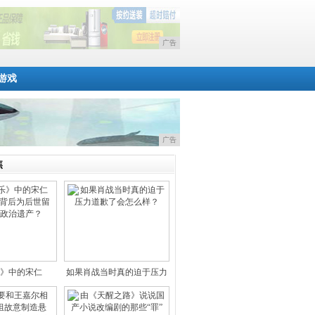
广告
游戏
广告
焦
》中的宋仁
如果肖战当时真的迫于压力
“仁”的
道歉了