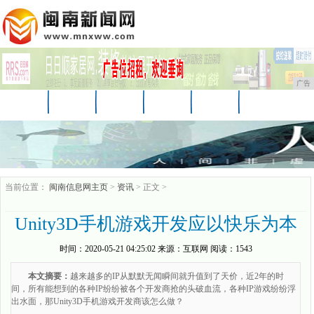
广告
首页
资讯
汽车
娱乐
教育
家居
财经
科技
时尚
企业
游戏
当前位置：
闽南信息网主页
>
资讯
> 正文 >
Unity3D手机游戏开发应以快乐为本
时间：
2020-05-21 04:25:02
来源：
互联网
阅读：1543
本文摘要：
越来越多的IP从默默无闻瞬间就升值到了天价，近2年的时
间，所有能想到的各种IP纷纷被各个开发商抢的头破血流，各种IP游戏纷纷浮
出水面，那Unity3D手机游戏开发商该怎么做？