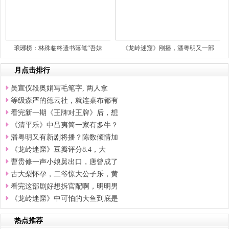
琅琊榜：林殊临终遗书落笔“吾妹
《龙岭迷窟》刚播，潘粤明又一部
月点击排行
吴宣仪段奥娟写毛笔字, 两人拿
等级森严的德云社，就连桌布都有
看完新一期《王牌对王牌》后，想
《清平乐》中吕夷简一家有多牛？
潘粤明又有新剧将播？陈数倾情加
《龙岭迷窟》豆瓣评分8.4，大
曹贵修一声小娘舅出口，唐曾成了
古大梨怀孕，二爷惊大公子乐，黄
看完这部剧好想拆官配啊，明明男
《龙岭迷窟》中可怕的大鱼到底是
热点推荐