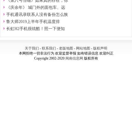
《第八号当铺》如果真的存在，你
《庆余年》 城门外的面包车、远
手机通讯录联系人没有备份怎么恢
鲁大师2019上半年手机温度排
长虹H2手机很炫酷！照一下便知
关于我们
-
联系我们
-
老版地图
-
网站地图
-
版权声明
本网拒绝一切非法行为 欢迎监督举报 如有错误信息 欢迎纠正
Copyright 2002-2020
闽南信息网
版权所有