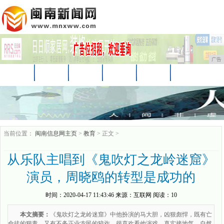
广告
首页
资讯
汽车
娱乐
教育
家居
财经
科技
时尚
企业
游戏
当前位置：
闽南信息网主页
>
教育
> 正文 >
从乐队主唱到《鬼吹灯之龙岭迷窟》
演员，周晓鸥的转型是成功的
时间：
2020-04-17 11:43:46
来源：
互联网
阅读：10
本文摘要：
《鬼吹灯之龙岭迷窟》中他扮演的马大胆，凶狠彪悍，既有亡
命徒的狠毒，又有不务正业农民的狡诈。很喜欢看他演戏，真实接地气，自然